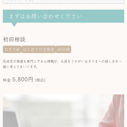
些細な変化でも気持ちが大きく崩れてしまうことがあります。
そういった場合は、いつも幼稚園で頑張っているお子さまの気持ちを
まずはお問い合わせください
受け止めると同時に、
幼稚園の先生とのコミュニケーションを増やしてご家庭でのお子さま
の様子を共有することをお勧めしています。
担任の先生に相談してみると、「実は、運動会の練習で‥」など、ヒ
初回相談
ントとなるお話が聞けるかもしれません。
おすすめ
はじめての方限定
40分間
事例②：年長児 女児
もうすぐ5歳なのに、サ行の発音がハッキリしない。
乳幼児の発達を専門とする心理職が、お話をうかがいお子さまへの接し方を一
緒に考えてまいります。
子どもには、発音がしやすい音と難しい音があります。
特に「サ行」は難しく、6～7歳になってから
5,800円
料金
(税込)
しっかりと発音ができるようになるお子さまもいます。
現時点で気になる発音が「サ行」だけの場合はもう少し様子をみても
良いと思いますが、
他にも不明瞭な音がある場合は一度言語聴覚士による検査を受けてみ
ることをお勧めします。