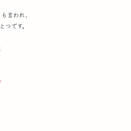
とも言われ、
とつです。
と
や