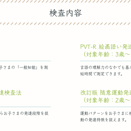
検査内容
PVT-R 絵画語い
（対象年齢：3歳～
子さまの「一般知能」を測
言語の理解力のなかでも基
短時間で測定できます。
達検査法
改訂版 随意運動発
（対象年齢：2歳
らお子さまの発達段階を捉
運動パターンをお子さまに
動の発達特徴を捉えます。