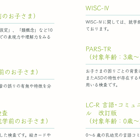
WISC-Ⅳ
前のお子さま）
WISC-Ⅳに関しては、就
ております。
仮定」、「類概念」など10
での表現力や理解力をみる
PARS-TR
（対象年齢：3歳～
前のお子さま）
お子さまの困りごとの背景
またASDの特性が存在す
用いる検査です。
音の誤りの有無や特徴を分
LC-R 言語･コミ
検査
ル 改訂版
就学前のお子さま）
（対象年齢：0歳
した検査です。絵カードや
0～6 歳の乳幼児の言語コ